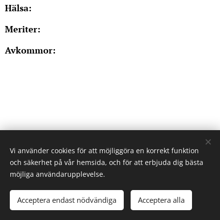
Hälsa:
Meriter:
Avkommor:
Vi använder cookies för att möjliggöra en korrekt funktion
och säkerhet på vår hemsida, och för att erbjuda dig bästa
2024 Amanda Embretsen & Michael Hedström.
möjliga användarupplevelse.
Dråsa Klintorpet 43, 591 90 Tjällmo, Östergötlands län
Acceptera endast nödvändiga
Acceptera alla
Skapad med
Webnode
Cookies